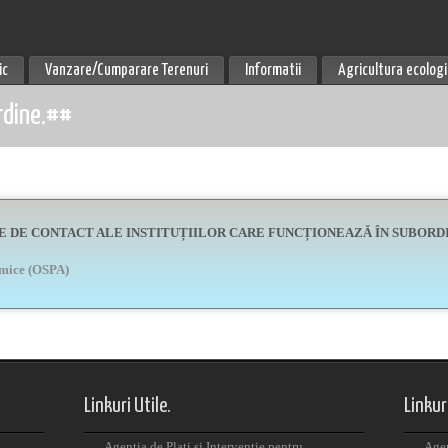
ic
Vanzare/Cumparare Terenuri
Informatii
Agricultura ecolog
ordine.##
LE DE CONTACT ALE INSTITUȚIILOR CARE FUNCȚIONEAZĂ ÎN SUBORD
himice (OSPA)
Linkuri Utile.
Linkuri
Agentia de Plati si Interventie pentru
Agen