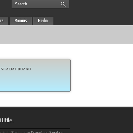
ica
Minimis
Media.
INEA DAJ BUZAU
 Utile..
tia de Plati pentru Dezvoltare Rurala si