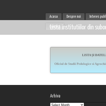
Acasa
Despre noi
Interes publ
Lista institutiilor din sub
Contact
LISTA ȘI DATE
Oficiul de Studii Pedologice si Agroc
Arhiva
Arhiva