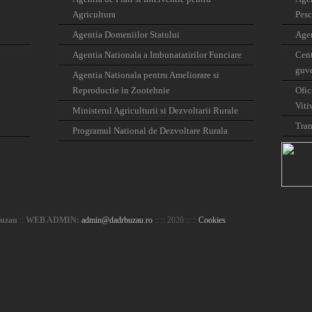
Agricultura
Pesc
Agentia Domeniilor Statului
Agen
Agentia Nationala a Imbunatatirilor Funciare
Cent
guve
Agentia Nationala pentru Ameliorare si
Reproductie in Zootehnie
Ofic
Viti
Ministerul Agriculturii si Dezvoltarii Rurale
Tran
Programul National de Dezvoltare Rurala
Buzau
::
WEB ADMIN:
admin@dadrbuzau.ro
:: :: 2026 :: ::
Cookies