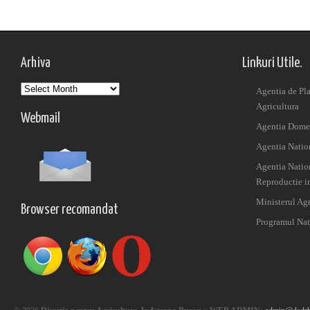
Arhiva
Linkuri Utile.
Arhiva
Agentia de Pla
Agricultura
Webmail
Agentia Domen
Agentia Nation
Agentia Nation
Reproductie i
Ministerul Agr
Browser recomandat
Programul Nat