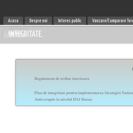
Acasa
Despre noi
Interes public
Vanzare/Cumparare Ter
INTEGRITATE.
Contact
Regulament de ordine interioara
Plan de integritate pentru implementarea Strategiei Nation
Anticoruptie la nivelul DAJ Buzau