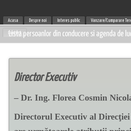
Acasa
Despre noi
Interes public
Vanzare/Cumparare Ter
Lista persoanlor din conducere si agenda de l
Contact
Director Executiv
– Dr. Ing. Florea Cosmin Nicol
Directorul Executiv al Direcţi