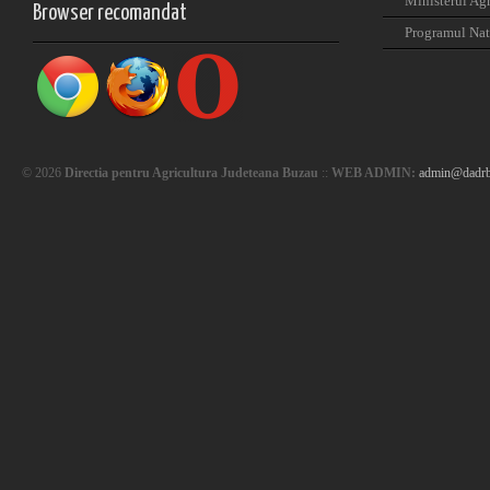
Ministerul Agr
Browser recomandat
Programul Nat
© 2026
Directia pentru Agricultura Judeteana Buzau
::
WEB ADMIN:
admin@dadrb