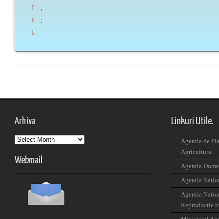
;
;
.
Arhiva
Linkuri Utile.
Arhiva
Agentia de Pla
Agricultura
Webmail
Agentia Domen
Agentia Nation
Agentia Nation
Reproductie i