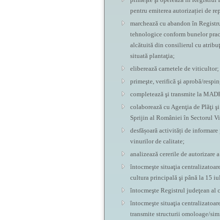
pentru emiterea autorizației de rep
marchează cu abandon în Registrul 
tehnologice conform bunelor practi
alcătuită din consilierul cu atribuţ
situată plantaţia;
eliberează carnetele de viticultor;
primeşte, verifică şi aprobă/respin
completează şi transmite la MADR m
colaborează cu Agenţia de Plăţi şi
Sprijin al României în Sectorul V
desfășoară activități de informare
vinurilor de calitate;
analizează cererile de autorizare a
întocmeşte situaţia centralizatoar
cultura principală şi până la 15 iu
întocmeşte Registrul judeţean al c
întocmeşte situaţia centralizatoare
transmite structurii omoloage/simi