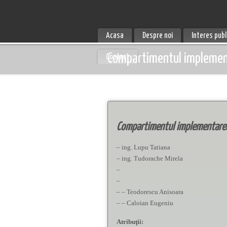
Acasa
Despre noi
Interes publ
Compartimentul implementar
Contact
Compartimentul implementarea po
– ing. Lupu Tatiana
– ing. Tudorache Mirela
–
–
– – Teodorescu Anisoara
– – Caloian Eugeniu
Atribuţii: