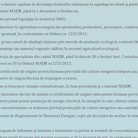
 a datelor cuprinse în declaraţia fermierilor referitoare la suprafaţa recoltată şi prod
cadrul MADR, până la 1 decembrie a fiecărui an;
rilor privind legislaţia în domeniul OMG;
 înscriere în agricultura ecologică ale operatorilor, producători, procesatori, comerci
ă spontană, în conformitate cu Ordinul nr. 1253/2013;
ţe şi/sau cartofi de sămânţă obţinute prin metoda de producţie ecologică, conform O
seminţe sau material vegetativ săditor, în sectorul agricultură ecologică;
recția de specialitate din cadrul MADR, până la data de 30 a fiecărei luni, Centraliza
nexei nr.10 la Ordinul MADR nr.1253/2013;
ertificatele de origine pentru biomasa provenită din culturi energetice/deşeuri sau,
atele de origine/decizia de respingere a cererii;
gine și întocmesc situaţia centralizatoare, în luna precedentă şi o transmit MADR;
şi întocmesc decizii de anulare a certificatului de origine emis pentru biomasa prove
erie primă pentru producţia de energie electrică, în situaţiile în care, ulterior emiter
 neconformitate cu realitatea privind producţiile de culturi energetice sau cantităţi
onale de Reglementare în Domeniul Energiei, copii ale deciziilor de anulare în term
rogram de informare şi instruire a fermierilor cu privire la normele de ecocondiţiona
ltare rurală finanțate din fonduri europene și de la bugetul de stat, în colaborare cu 