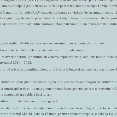
lantare anticipată și eliberează autorizația pentru replantare anticipată a viței-de-v
Plantaţiilor Viticole (R.P.V.) parcelele plantate cu viță-de-vie cu struguri pentru v
ci agricole şi de mediu pe o perioadă de 3 ani, în baza proceselor-verbale de const
ii de inspecţie de stat pentru controlul tehnic vitivinicol şi un reprezentant al unităţ
ge planurile individuale de reconversie/restructurare a plantaţiilor viticole;
acheta cu datele statistice, aferente sectorului viti-vinicol;
 Intervenţie pentru Agricultură, în vederea implementării şi derulării măsurilor de 
itivinicol 2014 – 2018;
 privind măsurile de sprijin cu fonduri UE și de la bugetul național acordat promovă
 cultivatorilor de plante modificate genetic şi eliberează autorizaţiile de cultivare a
e a autorizaţiilor de cultivare a plantelor modificate genetic, pe care o transmite l
lie pentru cultura dublă a fiecărui an;
ultivatorilor de plante modificate genetic;
 a datelor cuprinse în declaraţia fermierilor referitoare la suprafaţa cultivată cu pla
lare din cadrul MADR, până la 15 iunie, pentru cultura principală, şi până la 1 augu