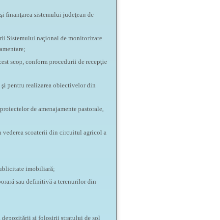
şi finanţarea sistemului judeţean de
ării Sistemului naţional de monitorizare
damentare;
cest scop, conform procedurii de recepţie
şi pentru realizarea obiectivelor din
i proiectelor de amenajamente pastorale,
 vederea scoaterii din circuitul agricol a
ublicitate imobiliară;
orară sau definitivă a terenurilor din
depozitării şi folosirii stratului de sol