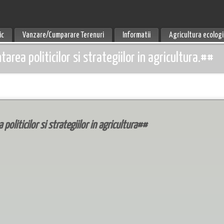
ic
Vanzare/Cumparare Terenuri
Informatii
Agricultura ecolog
ea politicilor si strategiilor in agricultura.##
liticilor si strategiilor in agricultura##