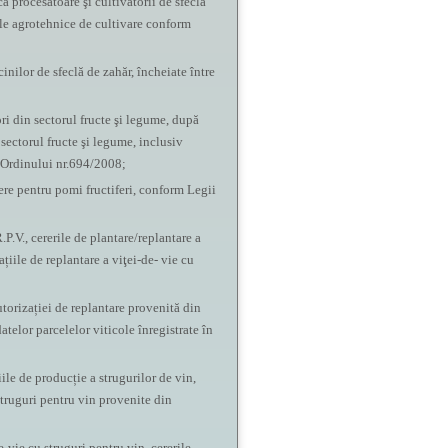
ca procesatoare şi cultivatorii de sfeclă
iile agrotehnice de cultivare conform
inilor de sfeclă de zahăr, încheiate între
ri din sectorul fructe şi legume, după
sectorul fructe şi legume, inclusiv
m Ordinului nr.694/2008;
iere pentru pomi fructiferi, conform Legii
.P.V., cererile de plantare/replantare a
ațiile de replantare a viţei-de- vie cu
utorizației de replantare provenită din
atelor parcelelor viticole înregistrate în
iile de producție a strugurilor de vin,
 struguri pentru vin provenite din
e-vie cu struguri pentru vin, cererile