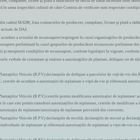
ere, cumpărare, livrare şi plată a rădăcinilor de sfeclă de zahăr încheiate între fabri
că în urma inspectării culturii de către Comisia de verificare sunt respectate condiţ
 din cadrul MADR, lista contractelor de producere, cumpărare, livrare şi plată a rădăc
, avizate de DAJ;
 acordare a avizului de recunoaştere/respingere în cazul organizaţiilor de producăto
unoaştere preliminară în cazul grupurilor de producători recunoscute preliminar din 
rii şi menţinerii condiţiilor de recunoaştere, conform legislaţiei în vigoare, confor
sele verbale de constatare şi emitere a autorizaţiilor de plantare, defrişare ori de tă
antaţiilor Viticole (R.P.V.) declarațiile de defrişare a parcelelor de viță-de-vie din R
V., cererile de acordare a autorizației de replantare a viţei-de-vie şi eliberează autoriz
lantaţiilor Viticole (R.P.V.) cererile pentru modificarea autorizației de replantare/ a
 în care este permis transferul autorizațiilor de replantare, cererile de modificare a d
a autorizația de replantare/autorizația de replantare provenită din conversie;
antaţiilor Viticole (R.P.V.) declaraţiile de recoltă, declaraţiile de stocuri şi declaraţ
 individuale de replantare și eliberează autorizațiile de replantare a viței-de-vie cu
antaţiilor Viticole (R.P.V.) declarațiile de defrişare ulterioară a parcelelor de viță-d