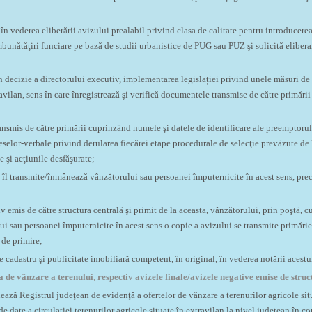
n vederea eliberării avizului prealabil privind clasa de calitate pentru introducerea 
mbunătăţiri funciare pe bază de studii urbanistice de PUG sau PUZ şi solicită eliberar
n decizie a directorului executiv, implementarea legislației privind unele măsuri d
ravilan, sens în care înregistrează şi verifică documentele transmise de către primării 
transmis de către primării cuprinzând numele şi datele de identificare ale preemptorul
eselor-verbale privind derularea fiecărei etape procedurale de selecţie prevăzute de 
e şi acţiunile desfăşurate;
i îl transmite/înmânează vânzătorului sau persoanei împuternicite în acest sens, precu
v emis de către structura centrală şi primit de la aceasta, vânzătorului, prin poştă, cu
 sau persoanei împuternicite în acest sens o copie a avizului se transmite primăriei 
 de primire;
 cadastru şi publicitate imobiliară competent, în original, în vederea notării acestui
rta de vânzare a terenului, respectiv avizele finale/avizele negative emise de struc
ează Registrul judeţean de evidenţă a ofertelor de vânzare a terenurilor agricole situ
e date a circulaţiei terenurilor agricole situate în extravilan la nivel judeţean în c