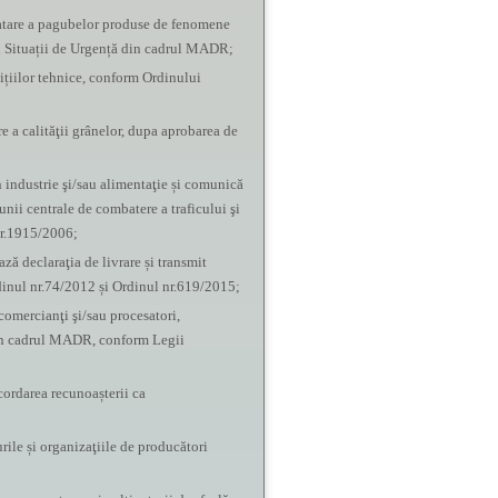
statare a pagubelor produse de fenomene
ru Situații de Urgență din cadrul MADR;
dițiilor tehnice, conform Ordinului
e a calităţii grânelor, dupa aprobarea de
în industrie şi/sau alimentaţie și comunică
unii centrale de combatere a traficului şi
nr.1915/2006;
ază declaraţia de livrare și transmit
rdinul nr.74/2012 și Ordinul nr.619/2015;
 comercianţi şi/sau procesatori,
e din cadrul MADR, conform Legii
cordarea recunoașterii ca
rile și organizaţiile de producători