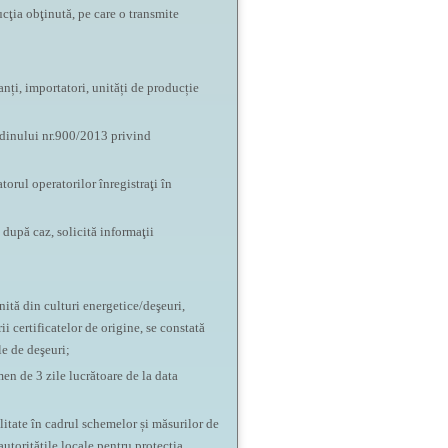
ucţia obţinută, pe care o transmite
anți, importatori, unități de producție
rdinului nr.900/2013 privind
torul operatorilor înregistraţi în
 după caz, solicită informaţii
nită din culturi energetice/deşeuri,
ii certificatelor de origine, se constată
le de deşeuri;
en de 3 zile lucrătoare de la data
litate în cadrul schemelor și măsurilor de
autoritățile locale pentru protecţia