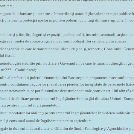
osanitare;
ogram de informare şi instruire a fermierilor şi autorităţilor administraţiei publice 
cţiune pentru protecţia apelor împotriva poluării cu nitraţi din surse agricole, în co
 tehnic şi ştiinţific, târguri şi expoziţii, perfecţionări, instruiri, seminarii, acţiuni 
legii şi a limitei de competenţă, a îndeplinirii obligaţiilor ce decurg din acestea;
or agricole pe care le transmit consiliilor judeţene şi, respectiv, Consiliului Genera
ul fiscal;
todologiei stabilite prin hotărâre a Guvernului, pe care le transmit direcţiilor gene
a nr.227 – Codul fiscal;
rdin al prefectului judeţului/municipiului Bucureşti, la propunerea directorului exec
ntru constatarea pagubelor şi evaluarea pierderilor inregistate de persoanele fizice/
ce nefavorabile ce pot fi asimilate dezastrelor naturale,potrivit art. 106 alin (6) 
ficatul de abilitare pentru importul îngrăşămintelor din ţări din afara Uniunii Europ
itaţi pentru importul îngrăşămintelor;
ista importatorilor abilitaţi pentru importul îngrăşămintelor, în vederea publicării
arul şi consumul anual de îngrăşăminte pentru agricultură;
legale în domeniul de activitate al Oficiilor de Studii Pedologice şi Agrochimice și 