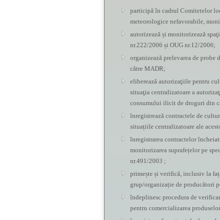
participă în cadrul Comitetelor l
meteorologice nefavorabile, monit
autorizează și monitorizează spaţi
nr.222/2006 și OUG nr.12/2006;
organizează prelevarea de probe de
către MADR;
eliberează autorizaţiile pentru cul
situaţia centralizatoare a autoriza
consumului ilicit de droguri din 
înregistrează contractele de cultur
situațiile centralizatoare ale ac
înregistrarea contractelor încheiat
monitorizarea suprafețelor pe speci
nr.491/2003 ;
primește și verifică, inclusiv la 
grup/organizație de producători p
îndeplinesc procedura de verificare
pentru comercializarea produselo