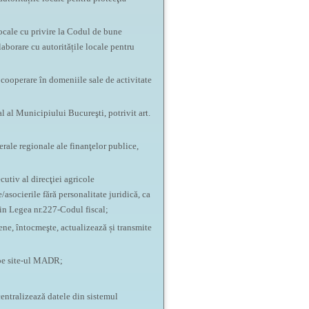
locale cu privire la Codul de bune
laborare cu autoritățile locale pentru
de cooperare în domeniile sale de activitate
l al Municipiului Bucureşti, potrivit art.
rale regionale ale finanţelor publice,
utiv al direcţiei agricole
asocierile fără personalitate juridică, ca
din Legea nr.227-Codul fiscal;
ene, întocmeşte, actualizează și transmite
 pe site-ul MADR;
centralizează datele din sistemul