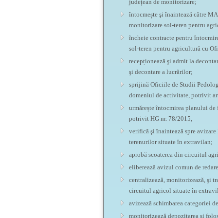
județean de monitorizare;
întocmește şi înaintează către MA
monitorizare sol-teren pentru agri
încheie contracte pentru întocmire
sol-teren pentru agricultură cu Of
recepționează şi admit la decontar
şi decontare a lucrărilor;
sprijină Oficiile de Studii Pedolo
domeniul de activitate, potrivit a
urmărește întocmirea planului de f
potrivit HG nr. 78/2015;
verifică şi înaintează spre avizar
terenurilor situate în extravilan;
aprobă scoaterea din circuitul agri
eliberează avizul comun de redare/
centralizează, monitorizează, şi t
circuitul agricol situate în extravi
avizează schimbarea categoriei de 
monitorizează depozitarea şi folosi