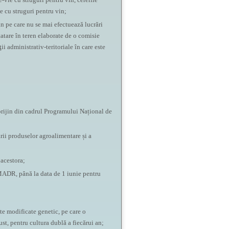
ie cu struguri pentru vin;
in pe care nu se mai efectuează lucrări
atare în teren elaborate de o comisie
ii administrativ-teritoriale în care este
sprijin din cadrul Programului Național de
rii produselor agroalimentare și a
 acestora;
a MADR, până la data de 1 iunie pentru
nte modificate genetic, pe care o
st, pentru cultura dublă a fiecărui an;