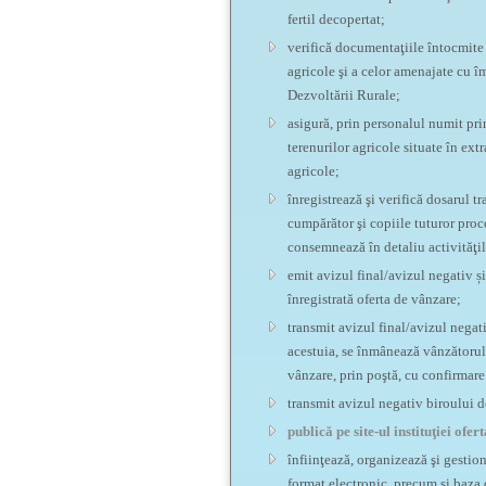
fertil decopertat;
verifică documentaţiile întocmite î
agricole şi a celor amenajate cu î
Dezvoltării Rurale;
asigură, prin personalul numit pri
terenurilor agricole situate în ext
agricole;
înregistrează şi verifică dosarul 
cumpărător şi copiile tuturor proc
consemnează în detaliu activităţil
emit avizul final/avizul negativ ș
înregistrată oferta de vânzare;
transmit avizul final/avizul negati
acestuia, se înmânează vânzătorului
vânzare, prin poştă, cu confirmare
transmit avizul negativ biroului de
publică pe site-ul instituţiei ofe
înfiinţează, organizează şi gestion
format electronic, precum și baza d