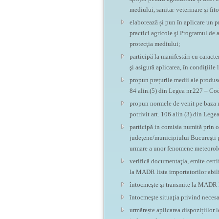
mediului, sanitar-veterinare și fit
elaborează și pun în aplicare un pr
practici agricole şi Programul de a
protecţia mediului;
participă la manifestări cu caracter
şi asigură aplicarea, în condiţiile 
propun prețurile medii ale produsel
84 alin.(5) din Legea nr.227 – Cod
propun normele de venit pe baza me
potrivit art. 106 alin (3) din Lege
participă in comisia numită prin o
judeţene/municipiului Bucureşti pe
urmare a unor fenomene meteorologi
verifică documentaţia, emite certi
la MADR lista importatorilor abil
întocmeşte şi transmite la MADR l
întocmeşte situaţia privind neces
urmărește aplicarea dispozițiilor 