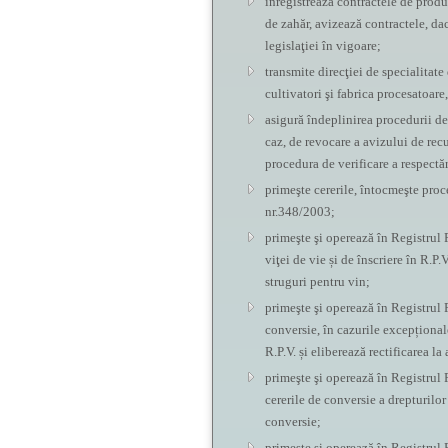
înregistrează contractele de produc
de zahăr, avizează contractele, da
legislaţiei în vigoare;
transmite direcţiei de specialitate
cultivatori şi fabrica procesatoare
asigură îndeplinirea procedurii de
caz, de revocare a avizului de rec
procedura de verificare a respectă
primeşte cererile, întocmeşte proce
nr.348/2003;
primeşte şi operează în Registrul Pl
viţei de vie și de înscriere în R.P.
struguri pentru vin;
primeşte şi operează în Registrul P
conversie, în cazurile excepționale
R.P.V. și eliberează rectificarea l
primeşte şi operează în Registrul Pl
cererile de conversie a drepturilor
conversie;
primeşte şi operează în Registrul Pl