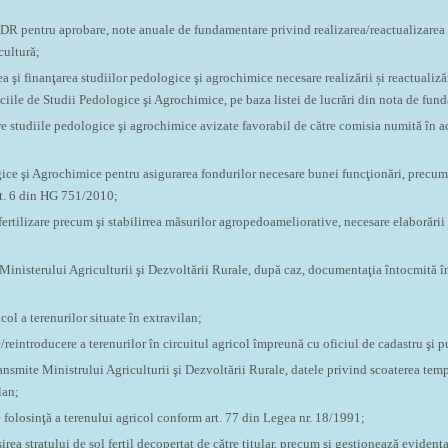
DR pentru aprobare, note anuale de fundamentare privind realizarea/reactualizarea 
cultură;
a şi finanţarea studiilor pedologice şi agrochimice necesare realizării și reactualiz
iciile de Studii Pedologice şi Agrochimice, pe baza listei de lucrări din nota de fun
e studiile pedologice şi agrochimice avizate favorabil de către comisia numită în a
gice şi Agrochimice pentru asigurarea fondurilor necesare bunei funcţionări, precum 
rt. 6 din HG 751/2010;
ertilizare precum şi stabilirrea măsurilor agropedoameliorative, necesare elaborări
e Ministerului Agriculturii şi Dezvoltării Rurale, după caz, documentaţia întocmită în
col a terenurilor situate în extravilan;
reintroducere a terenurilor în circuitul agricol împreună cu oficiul de cadastru şi p
ransmite Ministrului Agriculturii şi Dezvoltării Rurale, datele privind scoaterea temp
lan;
folosinţă a terenului agricol conform art. 77 din Legea nr. 18/1991;
rea stratului de sol fertil decopertat de către titular, precum şi gestionează evidenţa 