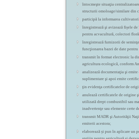
întocmeşte situaţia centralizatoare
structurii omoloage/similare din 
participă la informarea cultivato
înregistrează şi avizează fișele de
pentru acvacultură, colectori flor
înregistrează furnizorii de semin
funcţionarea bazei de date pentru 
transmit în format electronic la di
agricultura ecologică, conform A
analizează documentaţia şi emite c
suplimentare şi apoi emite certific
ţin evidenţa certificatelor de ori
anulează certificatele de origine 
utilizată drept combustibil sau mat
inadvertenţe sau elemente certe de
transmit MADR şi Autorităţii Naţi
emiterii acestora;
elaborează și pun în aplicare un p
sprijin pentru agricultură și dezvo