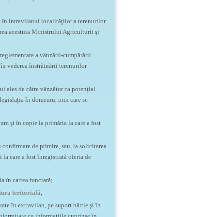
în intravilanul localităţilor a terenurilor
ea acestuia Ministrului Agriculturii şi
e reglementare a vânzării-cumpărării
în vederea înstrăinării terenurilor
ui ales de către vânzător ca potenţial
legislația în domeniu, prin care se
m și în copie la primăria la care a fost
 confirmare de primire, sau, la solicitarea
la care a fost înregistrată oferta de
a în cartea funciară;
tura teritorială
;
ate în extravilan, pe suport hârtie şi în
onformitate cu informaţiile cuprinse în