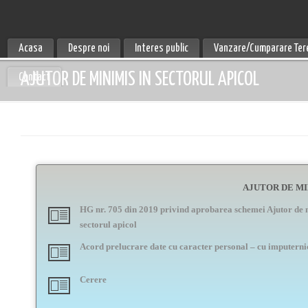
Acasa
Despre noi
Interes public
Vanzare/Cumparare Ter
AJUTOR DE MINIMIS IN SECTORUL APICOL
Contact
AJUTOR DE MI
HG nr. 705 din 2019 privind aprobarea schemei Ajutor de
sectorul apicol
Acord prelucrare date cu caracter personal – cu imputerni
Cerere