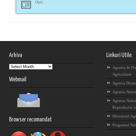
Opis
Arhiva
Linkuri Utile.
Arhiva
Agentia de Pla
Agricultura
Webmail
Agentia Domen
Agentia Nation
Agentia Nation
Reproductie i
Ministerul Agr
Browser recomandat
Programul Nat