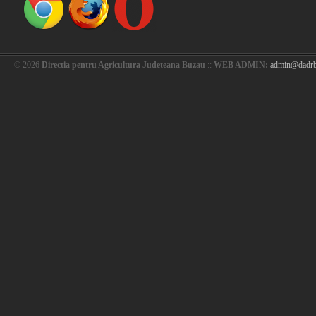
© 2026
Directia pentru Agricultura Judeteana Buzau
::
WEB ADMIN:
admin@dadrb