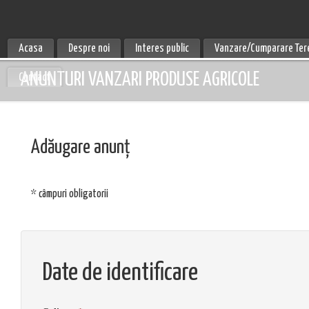
Acasa
Despre noi
Interes public
Vanzare/Cumparare Ter
ANUNTURI VANZARI PRODUSE AGRICOLE
Contact
Adăugare anunț
* câmpuri obligatorii
Date de identificare