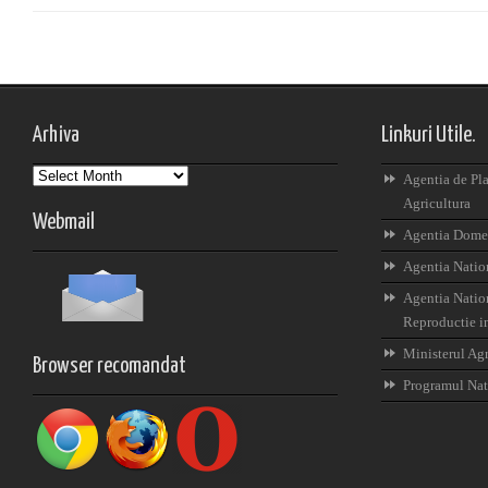
Arhiva
Linkuri Utile.
Arhiva
Agentia de Pla
Agricultura
Webmail
Agentia Domen
Agentia Nation
Agentia Nation
Reproductie i
Ministerul Agr
Browser recomandat
Programul Nat