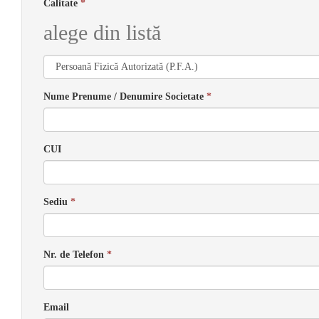
Calitate
*
alege din listă
Nume Prenume / Denumire Societate
*
CUI
Sediu
*
Nr. de Telefon
*
Email