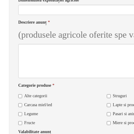
Dimensiunea exploatației agricole
*
Descriere anunț
*
(produsele agricole oferite spe vâ
Categorie produse
*
Alte categorii
Struguri
Carcasa miel/ied
Lapte si pro
Legume
Pasari si ani
Fructe
Miere si pro
Valabilitate anunț