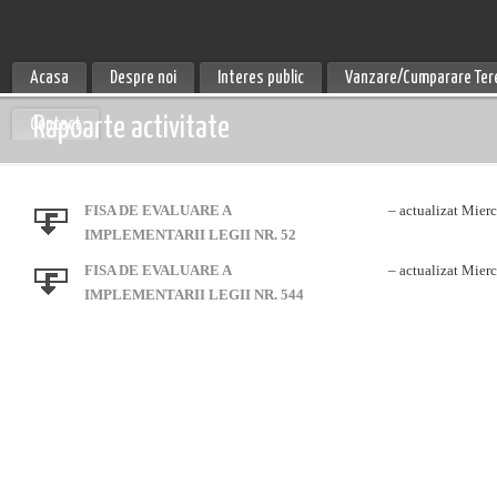
Acasa
Despre noi
Interes public
Vanzare/Cumparare Ter
Rapoarte activitate
Contact
FISA DE EVALUARE A
– actualizat Mierc
IMPLEMENTARII LEGII NR. 52
FISA DE EVALUARE A
– actualizat Mierc
IMPLEMENTARII LEGII NR. 544