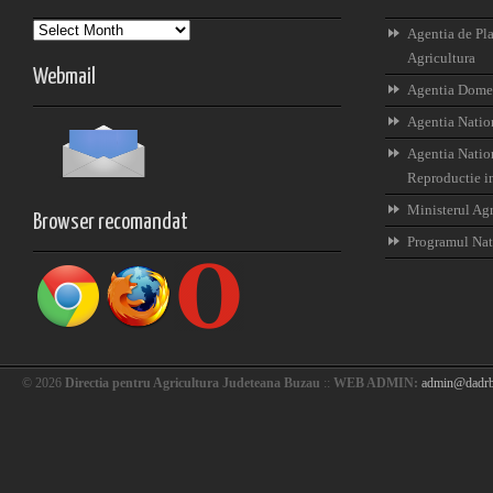
Arhiva
Agentia de Pla
Agricultura
Webmail
Agentia Domen
Agentia Nation
Agentia Nation
Reproductie i
Ministerul Agr
Browser recomandat
Programul Nat
© 2026
Directia pentru Agricultura Judeteana Buzau
::
WEB ADMIN:
admin@dadrb